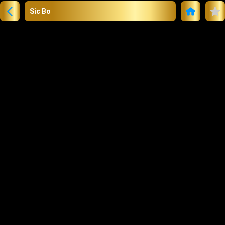
Sic Bo