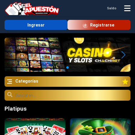
Saldo
Ingresar
Registrarse
Categorías
Platipus